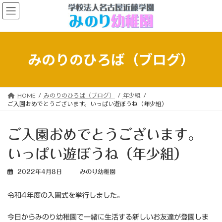
コ
ナ
ン
ビ
テ
ゲ
ン
ー
ツ
シ
へ
ョ
みのりのひろば（ブログ）
ス
ン
キ
に
ッ
移
プ
動
HOME
みのりのひろば（ブログ）
年少組
ご入園おめでとうございます。いっぱい遊ぼうね（年少組）
ご入園おめでとうございます。
いっぱい遊ぼうね（年少組）
2022年4月8日
みのり幼稚園
令和4年度の入園式を挙行しました。
今日からみのり幼稚園で一緒に生活する新しいお友達が登園しま