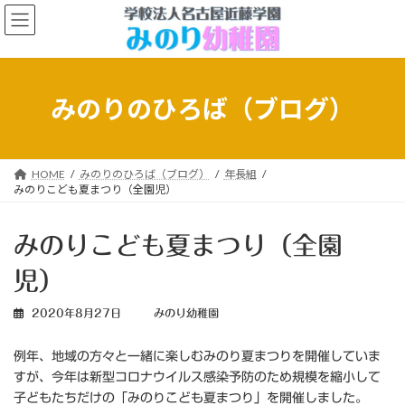
コ
ナ
ン
ビ
テ
ゲ
ン
ー
ツ
シ
へ
ョ
みのりのひろば（ブログ）
ス
ン
キ
に
ッ
移
プ
動
HOME
みのりのひろば（ブログ）
年長組
みのりこども夏まつり（全園児）
みのりこども夏まつり（全園
児）
2020年8月27日
みのり幼稚園
例年、地域の方々と一緒に楽しむみのり夏まつりを開催していま
すが、今年は新型コロナウイルス感染予防のため規模を縮小して
子どもたちだけの「みのりこども夏まつり」を開催しました。