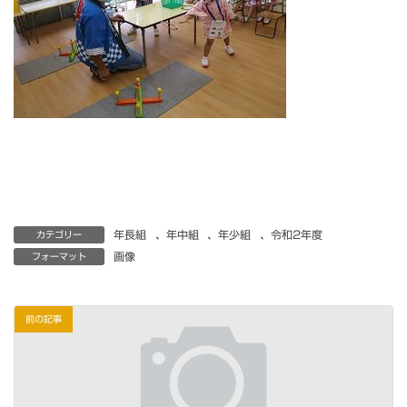
年長組
、
年中組
、
年少組
、
令和2年度
カテゴリー
画像
フォーマット
前の記事