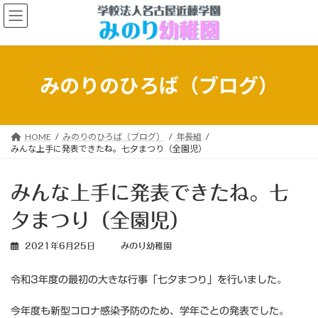
コ
ナ
ン
ビ
テ
ゲ
ン
ー
ツ
シ
へ
ョ
みのりのひろば（ブログ）
ス
ン
キ
に
ッ
移
プ
動
HOME
みのりのひろば（ブログ）
年長組
みんな上手に発表できたね。七夕まつり（全園児）
みんな上手に発表できたね。七
夕まつり（全園児）
2021年6月25日
みのり幼稚園
令和3年度の最初の大きな行事「七夕まつり」を行いました。
今年度も新型コロナ感染予防のため、学年ごとの発表でした。