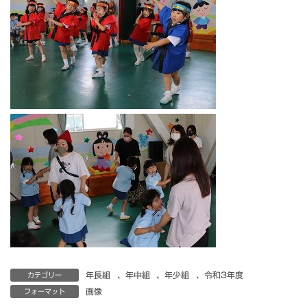
年長組
、
年中組
、
年少組
、
令和3年度
カテゴリー
画像
フォーマット