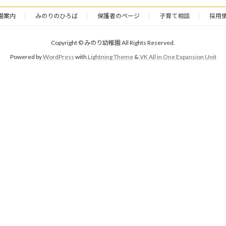
園案内
みのりのひろば
保護者のページ
子育て相談
採用
Copyright © みのり幼稚園 All Rights Reserved.
Powered by
WordPress
with
Lightning Theme
&
VK All in One Expansion Unit