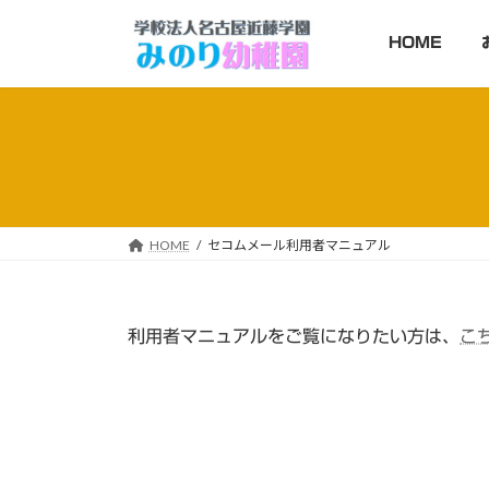
コ
ナ
ン
ビ
HOME
テ
ゲ
ン
ー
ツ
シ
へ
ョ
ス
ン
キ
に
ッ
移
HOME
セコムメール利用者マニュアル
プ
動
利用者マニュアルをご覧になりたい方は、
こ