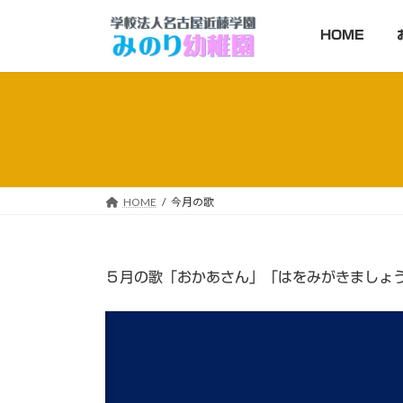
コ
ナ
ン
ビ
HOME
テ
ゲ
ン
ー
ツ
シ
へ
ョ
ス
ン
キ
に
ッ
移
HOME
今月の歌
プ
動
５月の歌「おかあさん」「はをみがきましょ
動
画
プ
レ