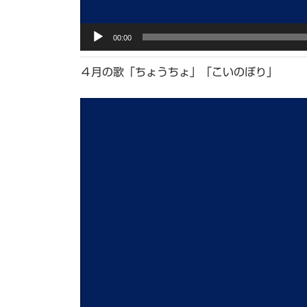
00:00
４月の歌「ちょうちょ」「こいのぼり」
動
画
プ
レ
ー
ヤ
ー