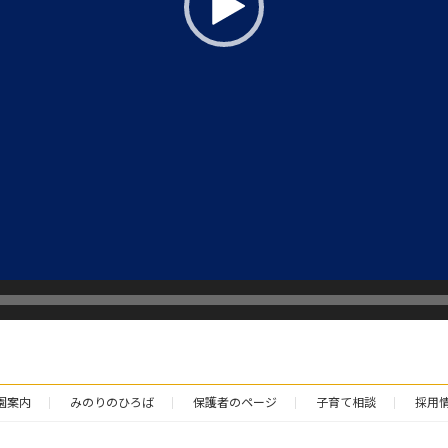
園案内
みのりのひろば
保護者のページ
子育て相談
採用