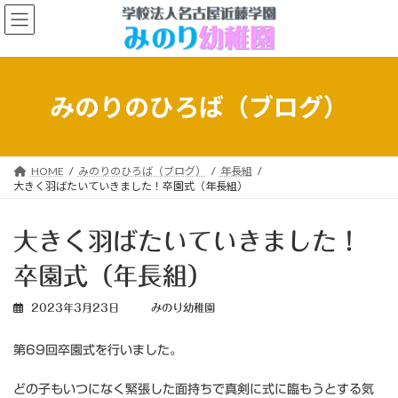
コ
ナ
ン
ビ
テ
ゲ
ン
ー
ツ
シ
へ
ョ
みのりのひろば（ブログ）
ス
ン
キ
に
ッ
移
プ
動
HOME
みのりのひろば（ブログ）
年長組
大きく羽ばたいていきました！卒園式（年長組）
大きく羽ばたいていきました！
卒園式（年長組）
2023年3月23日
みのり幼稚園
第69回卒園式を行いました。
どの子もいつになく緊張した面持ちで真剣に式に臨もうとする気