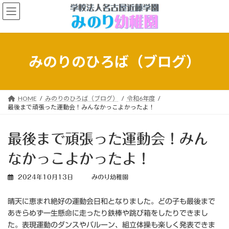
コ
ナ
ン
ビ
テ
ゲ
ン
ー
ツ
シ
へ
ョ
みのりのひろば（ブログ）
ス
ン
キ
に
ッ
移
プ
動
HOME
みのりのひろば（ブログ）
令和6年度
最後まで頑張った運動会！みんなかっこよかったよ！
最後まで頑張った運動会！みん
なかっこよかったよ！
2024年10月13日
みのり幼稚園
晴天に恵まれ絶好の運動会日和となりました。どの子も最後まで
あきらめず一生懸命に走ったり鉄棒や跳び箱をしたりできまし
た。表現運動のダンスやバルーン、組立体操も楽しく発表できま