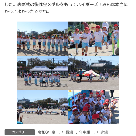
した。表彰式の後は金メダルをもってハイポーズ！みんな本当に
かっこよかったですね。
令和6年度
、
年長組
、
年中組
、
年少組
カテゴリー