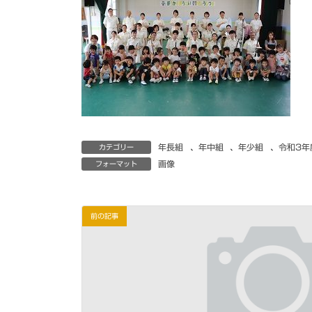
年長組
、
年中組
、
年少組
、
令和3年
カテゴリー
画像
フォーマット
前の記事