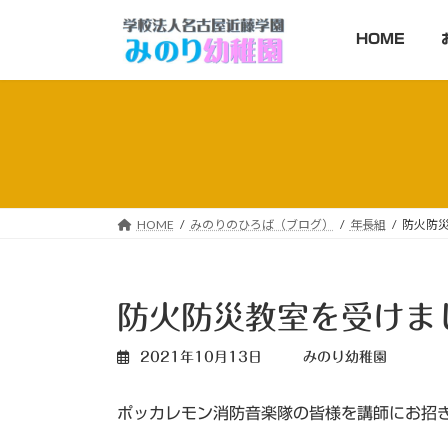
コ
ナ
ン
ビ
HOME
テ
ゲ
ン
ー
ツ
シ
へ
ョ
ス
ン
キ
に
ッ
移
HOME
みのりのひろば（ブログ）
年長組
防火防
プ
動
防火防災教室を受けま
2021年10月13日
みのり幼稚園
ポッカレモン消防音楽隊の皆様を講師にお招