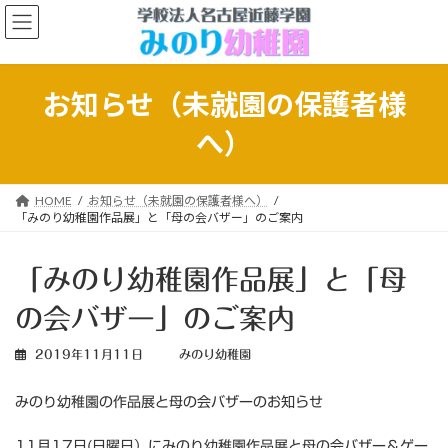
コ
ナ
ン
ビ
テ
ゲ
ン
ー
ツ
シ
お知らせ（未就園の保護者様
へ
ョ
ス
ン
へ）
キ
に
ッ
移
プ
動
HOME
お知らせ（未就園の保護者様へ）
「みのり幼稚園作品展」と「母の会バザー」のご案内
「みのり幼稚園作品展」と「母
の会バザー」のご案内
2019年11月11日
みのり幼稚園
みのり幼稚園の作品展と母の会バザーのお知らせ
11月17日(日曜日）にみのり幼稚園作品展と母の会バザー＆ゲー