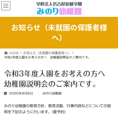
コ
ナ
ン
ビ
テ
ゲ
ン
ー
ツ
シ
お知らせ（未就園の保護者様
へ
ョ
ス
ン
へ）
キ
に
ッ
移
プ
動
HOME
お知らせ（未就園の保護者様へ）
令和3年度入園をお考えの方へ 幼稚園説明会のご案内です。
令和3年度入園をお考えの方へ
幼稚園説明会のご案内です。
2020年8月8日
みのり幼稚園
みのり幼稚園の教育方針、教育活動、行事内容などについての説
明を下記のように行います。(要予約)