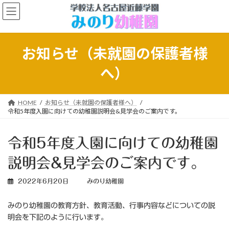
コ
ナ
ン
ビ
テ
ゲ
ン
ー
ツ
シ
お知らせ（未就園の保護者様
へ
ョ
ス
ン
へ）
キ
に
ッ
移
プ
動
HOME
お知らせ（未就園の保護者様へ）
令和5年度入園に向けての幼稚園説明会&見学会のご案内です。
令和5年度入園に向けての幼稚園
説明会&見学会のご案内です。
2022年6月20日
みのり幼稚園
みのり幼稚園の教育方針、教育活動、行事内容などについての説
明会を下記のように行います。