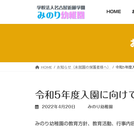
コ
ナ
ン
ビ
HOME
テ
ゲ
ン
ー
ツ
シ
へ
ョ
ス
ン
キ
に
ッ
移
HOME
お知らせ（未就園の保護者様へ）
令和5年度
プ
動
令和5年度入園に向け
2022年4月20日
みのり幼稚園
みのり幼稚園の教育方針、教育活動、行事内