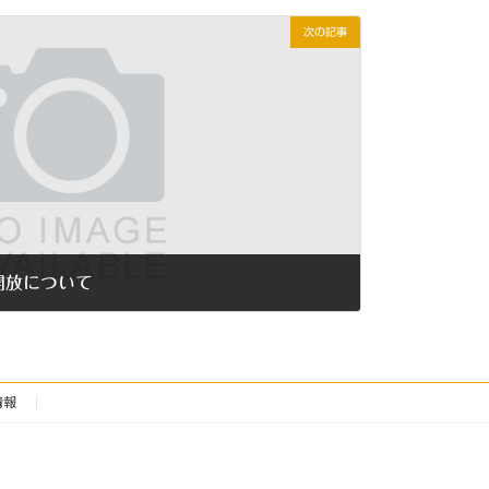
次の記事
開放について
情報