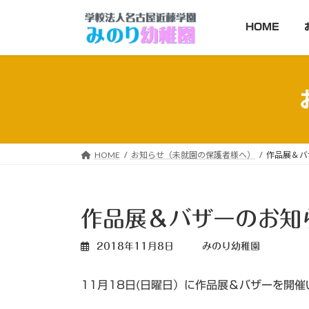
コ
ナ
ン
ビ
HOME
テ
ゲ
ン
ー
ツ
シ
へ
ョ
ス
ン
キ
に
ッ
移
HOME
お知らせ（未就園の保護者様へ）
作品展＆バ
プ
動
作品展＆バザーのお知
2018年11月8日
みのり幼稚園
11月18日(日曜日）に作品展＆バザーを開