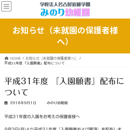
コ
ナ
ン
ビ
テ
ゲ
ン
ー
ツ
シ
お知らせ（未就園の保護者様
へ
ョ
ス
ン
へ）
キ
に
ッ
移
プ
動
HOME
お知らせ（未就園の保護者様へ）
平成31年度 『入園願書』配布について
平成31年度 『入園願書』配布に
ついて
2018年9月1日
みのり幼稚園
平成31年度の入園をお考えの保護者様へ
9月3日(月)より平成31年度『入園願書および要項』を配布しま