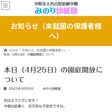
コ
ナ
ン
ビ
テ
ゲ
ン
ー
ツ
シ
お知らせ（未就園の保護者様
へ
ョ
ス
ン
へ）
キ
に
ッ
移
プ
動
HOME
お知らせ（未就園の保護者様へ）
本日（4月25日）の園庭開放について
本日（4月25日）の園庭開放に
ついて
2023年4月25日
みのり幼稚園
おはようございます！
今朝は肌寒く、お天気も不安定ですね。