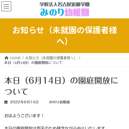
コ
ナ
ン
ビ
テ
ゲ
ン
ー
ツ
シ
お知らせ（未就園の保護者様
へ
ョ
ス
ン
へ）
キ
に
ッ
移
プ
動
HOME
お知らせ（未就園の保護者様へ）
本日（6月14日）の園庭開放について
本日（6月14日）の園庭開放に
ついて
2022年6月14日
みのり幼稚園
おはようございます！
本日の園庭開放は雨天のため残念ながら中止いたします。