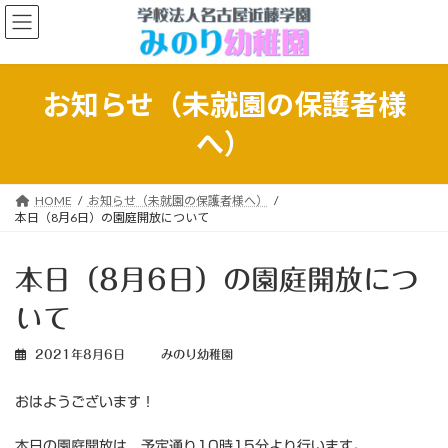
コ
ナ
ン
ビ
テ
ゲ
ン
ー
ツ
シ
お知らせ（未就園の保護者様
へ
ョ
ス
ン
へ）
キ
に
ッ
移
プ
動
HOME
お知らせ（未就園の保護者様へ）
本日（8月6日）の園庭開放について
本日（8月6日）の園庭開放につ
いて
2021年8月6日
みのり幼稚園
おはようございます！
本日の園庭開放は、予定通り10時15分より行います。