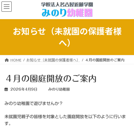
コ
ナ
ン
ビ
テ
ゲ
ン
ー
ツ
シ
お知らせ（未就園の保護者様
へ
ョ
ス
ン
へ）
キ
に
ッ
移
プ
動
HOME
お知らせ（未就園の保護者様へ）
４月の園庭開放のご案内
４月の園庭開放のご案内
2026年4月9日
みのり幼稚園
みのり幼稚園で遊びませんか？
未就園児親子の皆様を対象とした園庭開放を以下のように行いま
す。