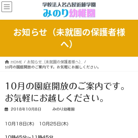
コ
ナ
ン
ビ
テ
ゲ
ン
ー
ツ
シ
お知らせ（未就園の保護者様
へ
ョ
ス
ン
へ）
キ
に
ッ
移
プ
動
HOME
お知らせ（未就園の保護者様へ）
10月の園庭開放のご案内です。お気軽にお越しください。
10月の園庭開放のご案内です。
お気軽にお越しください。
2018年10月8日
みのり幼稚園
10月18日(木) 10月25日(木)
10時45分〜11時45分