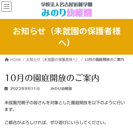
コ
ナ
ン
ビ
テ
ゲ
ン
ー
ツ
シ
お知らせ（未就園の保護者様
へ
ョ
ス
ン
へ）
キ
に
ッ
移
プ
動
HOME
お知らせ（未就園の保護者様へ）
10月の園庭開放のご案内
10月の園庭開放のご案内
2023年9月11日
みのり幼稚園
未就園児親子の皆さんを対象とした園庭開放を以下のように行い
ます。
ご都合がよろしければ、ぜひ遊びにいらしてください。