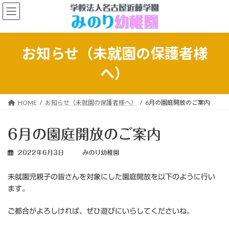
コ
ナ
ン
ビ
テ
ゲ
ン
ー
ツ
シ
お知らせ（未就園の保護者様
へ
ョ
ス
ン
へ）
キ
に
ッ
移
プ
動
HOME
お知らせ（未就園の保護者様へ）
6月の園庭開放のご案内
6月の園庭開放のご案内
2022年6月3日
みのり幼稚園
未就園児親子の皆さんを対象にした園庭開放を以下のように行い
ます。
ご都合がよろしければ、ぜひ遊びにいらしてくださいね。