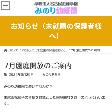
コ
ナ
ン
ビ
テ
ゲ
ン
ー
ツ
シ
お知らせ（未就園の保護者様
へ
ョ
ス
ン
へ）
キ
に
ッ
移
プ
動
HOME
お知らせ（未就園の保護者様へ）
7月園庭開放のご案内
7月園庭開放のご案内
2025年6月25日
みのり幼稚園
みのり幼稚園で遊びませんか？
未就園児親子の皆様を対象とした園庭開放を以下のように行いま
す。